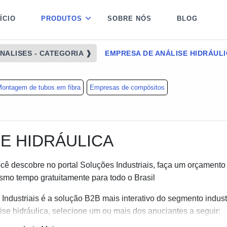
NÍCIO
PRODUTOS
SOBRE NÓS
BLOG
NALISES - CATEGORIA ❱
EMPRESA DE ANÁLISE HIDRÁUL
ontagem de tubos em fibra
Empresas de compósitos
E HIDRÁULICA
cê descobre no portal Soluções Industriais, faça um orçamento
mo tempo gratuitamente para todo o Brasil
ndustriais é a solução B2B mais interativo do segmento industr
e hidráulica, selecione um ou mais dos anuciantes a seguir: