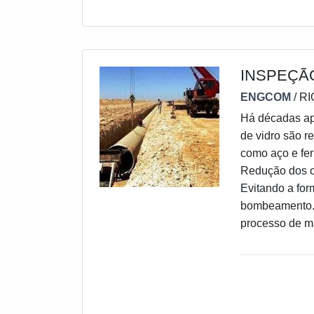
INSPEÇÃO
ENGCOM
/ R
Há décadas ap
de vidro são r
como aço e fer
Redução dos cu
Evitando a fo
bombeamento.Co
processo de