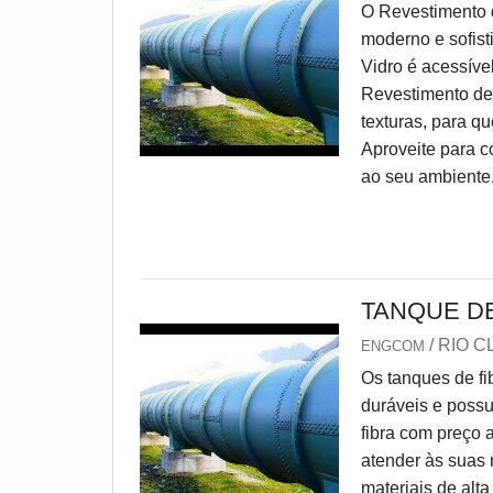
O Revestimento 
moderno e sofist
Vidro é acessív
Revestimento de 
texturas, para q
Aproveite para c
ao seu ambiente
TANQUE D
/ RIO C
ENGCOM
Os tanques de fi
duráveis e poss
fibra com preço 
atender às suas 
materiais de alta