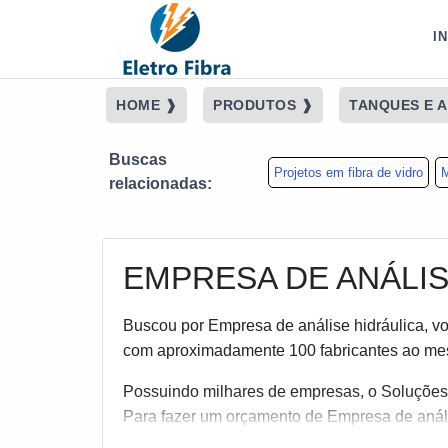
I
HOME ❱
PRODUTOS ❱
TANQUES E A
Buscas
Projetos em fibra de vidro
M
relacionadas:
EMPRESA DE ANÁLIS
Buscou por Empresa de análise hidráulica, vo
com aproximadamente 100 fabricantes ao mes
Possuindo milhares de empresas, o Soluções I
Para fazer um orçamento de Empresa de anális