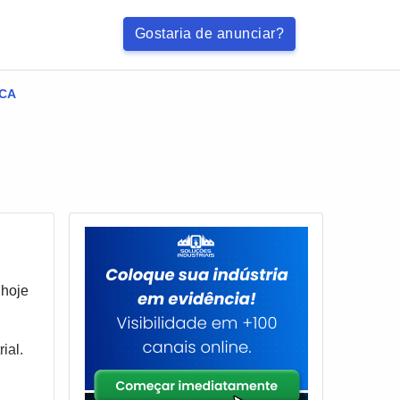
Gostaria de anunciar?
ICA
 hoje
ial.