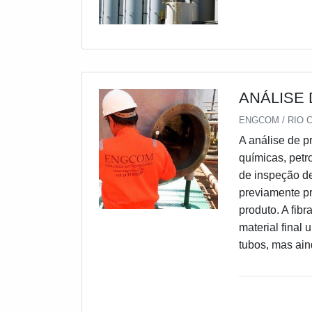
ANÁLISE
ENGCOM / RIO C
A análise de p
químicas, petr
de inspeção d
previamente pr
produto. A fib
material final
tubos, mas ain