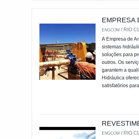
EMPRESA D
/ RIO C
ENGCOM
A Empresa de Aná
sistemas hidrául
soluções para pr
outros. Os serviç
garantem a quali
Hidráulica ofere
satisfatórios para
REVESTIM
/ RIO C
ENGCOM