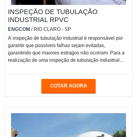
INSPEÇÃO DE TUBULAÇÃO
INDUSTRIAL RPVC
ENGCOM
/ RIO CLARO - SP
A inspeção de tubulação industrial é responsável por
garantir que possíveis falhas sejam evitadas,
garantindo que maiores estragos não ocorram. Para a
realização de uma inspeção de tubulação industrial
RPVC, são necessários diversos equipamentos que,
com a operação de profissionais capacitados, poderão
deixar todo o sistema de tubulação pronto para o uso
COTAR AGORA
constante.COMO CONTRATAR UM SERVIÇO DE
INSPEÇÃOAntes de fechar a inspeção de tubulação, é
importante estudar sobre o serviço e entender os proc