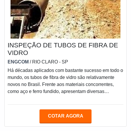
INSPEÇÃO DE TUBOS DE FIBRA DE
VIDRO
ENGCOM
/ RIO CLARO - SP
Há décadas aplicados com bastante sucesso em todo o
mundo, os tubos de fibra de vidro são relativamente
novos no Brasil. Frente aos materiais concorrentes,
como aço e ferro fundido, apresentam diversas
vantagens, entre elas: Leveza; Redução dos custos
com instalação; Baixíssimo índice de rugosidade
interna; Evitando a formação de incrustações que
COTAR AGORA
reduzem a vazão de bombeamento.Com isso a
inspeção de tubos de fibra de vidro é importante no