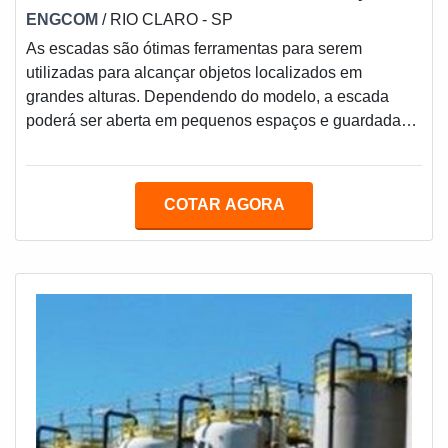
ENGCOM
/ RIO CLARO - SP
As escadas são ótimas ferramentas para serem
utilizadas para alcançar objetos localizados em
grandes alturas. Dependendo do modelo, a escada
poderá ser aberta em pequenos espaços e guardada
em locais que não atrapalhem a movimentação. Um
dos modelos mais procurados é a escada fibra de vidro
preço. A escada de fibra de vidro é inoxidável e possui
COTAR AGORA
ótima resistência a impactos. É uma ferramenta muito
versátil pois pode ser utilizada para variadas
finalidades.MODELOS DE ESCADA FIBRA DE
VIDROPodem ex