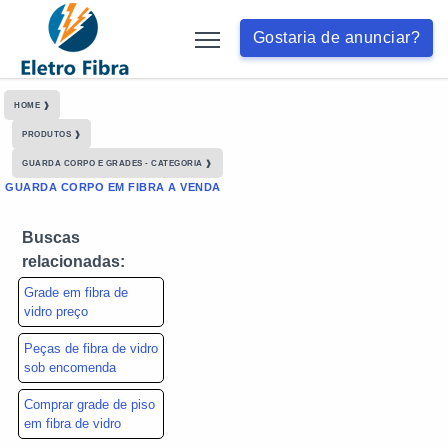
Gostaria de anunciar?
HOME ❱
PRODUTOS ❱
GUARDA CORPO E GRADES - CATEGORIA ❱
GUARDA CORPO EM FIBRA A VENDA
Buscas
relacionadas:
Grade em fibra de
vidro preço
Peças de fibra de vidro
sob encomenda
Comprar grade de piso
em fibra de vidro