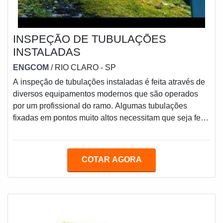
INSPEÇÃO DE TUBULAÇÕES
INSTALADAS
ENGCOM
/ RIO CLARO - SP
A inspeção de tubulações instaladas é feita através de
diversos equipamentos modernos que são operados
por um profissional do ramo. Algumas tubulações
fixadas em pontos muito altos necessitam que seja feita
uma verificação com drones. Já para identificar fissuras
no interior dos tubos, é realizada uma inspeção por
ultrassom, fazendo com que seja possível localizar
COTAR AGORA
fissuras no interior da tubulação.UMA BOA INSPEÇÃO
DE TUBULAÇÕES Muitas empresas atuam com a
inspeção de tubulações, porém, nem todas