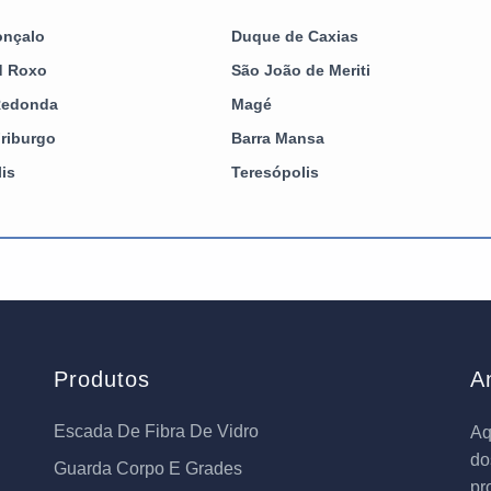
onçalo
Duque de Caxias
d Roxo
São João de Meriti
Redonda
Magé
riburgo
Barra Mansa
lis
Teresópolis
Produtos
A
Escada De Fibra De Vidro
Aq
do
Guarda Corpo E Grades
pr