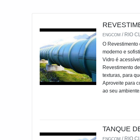
REVESTIM
/ RIO C
ENGCOM
O Revestimento 
moderno e sofist
Vidro é acessív
Revestimento de 
texturas, para q
Aproveite para c
ao seu ambiente
TANQUE D
/ RIO C
ENGCOM