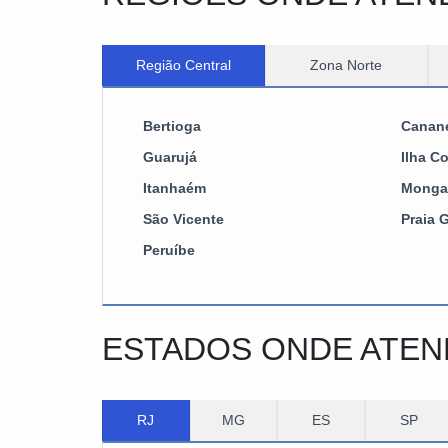
Região Central
Zona Norte
Bertioga
Canan
Guarujá
Ilha C
Itanhaém
Monga
São Vicente
Praia 
Peruíbe
ESTADOS ONDE ATE
RJ
MG
ES
SP