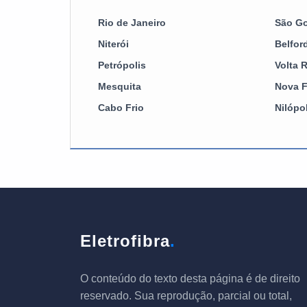
Rio de Janeiro
São G
Niterói
Belfor
Petrópolis
Volta 
Mesquita
Nova F
Cabo Frio
Nilópo
Eletrofibra
.
O conteúdo do texto desta página é de direito
reservado. Sua reprodução, parcial ou total,