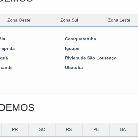
Zona Oeste
Zona Sul
Zona Leste
éia
Caraguatatuba
omprida
Iguape
guá
Riviera de São Lourenço
Grande
Ubatuba
NDEMOS
PR
SC
RS
PE
BA