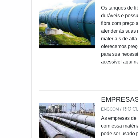
Os tanques de fi
duráveis e poss
fibra com preço 
atender às suas 
materiais de alta
oferecemos preço
para sua necessi
acessível aqui n
EMPRESAS 
/ RIO C
ENGCOM
As empresas de f
com essa matéria-
pode ser usado p