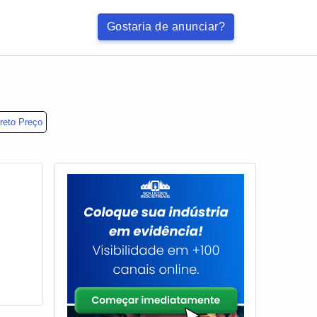
Gostaria de anunciar?
reto Preço