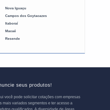
Nova Iguaçu
Campos dos Goytacazes
Itaboraí
Macaé
Resende
nuncie seus produtos!
ui você pode solicitar cotações com empresas
s mais variados segmentos e ter acesso a
odutos qualificados. A diversidade de áreas