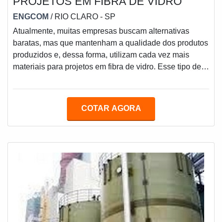
PROJETOS EM FIBRA DE VIDRO
ENGCOM
/ RIO CLARO - SP
Atualmente, muitas empresas buscam alternativas
baratas, mas que mantenham a qualidade dos produtos
produzidos e, dessa forma, utilizam cada vez mais
materiais para projetos em fibra de vidro. Esse tipo de
material é feito pela aglomeração de finíssimos e
pequenos filamentos de vidro que não são duros
(rígidos), pelo contrário, são muito
COTAR AGORA
flexíveis.CARACTERÍSTICAS DOS PROJETOS COM
FIBRA DE VIDROSabendo que esse tipo de material é
mais barato e possui alta resistência, muitas empresas
decidiram tr