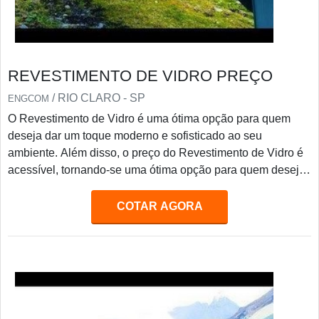
REVESTIMENTO DE VIDRO PREÇO
/ RIO CLARO - SP
ENGCOM
O Revestimento de Vidro é uma ótima opção para quem
deseja dar um toque moderno e sofisticado ao seu
ambiente. Além disso, o preço do Revestimento de Vidro é
acessível, tornando-se uma ótima opção para quem deseja
economizar. O Revestimento de Vidro é resistente, durável
e oferece diversas opções de cores e texturas, para que
COTAR AGORA
você possa escolher a que melhor se adapta ao seu
ambiente. Aproveite para conferir os preços do
Revestimento de Vidro e dar um toque moderno ao seu
ambiente.