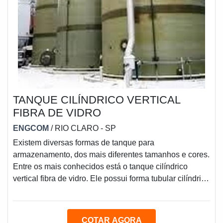
TANQUE CILÍNDRICO VERTICAL
FIBRA DE VIDRO
ENGCOM
/ RIO CLARO - SP
Existem diversas formas de tanque para
armazenamento, dos mais diferentes tamanhos e cores.
Entre os mais conhecidos está o tanque cilíndrico
vertical fibra de vidro. Ele possui forma tubular cilíndrica
e fica apoiado no chão com o auxílio de um suporte
feito especialmente para apoiá- lo.O tanque cilíndrico
fibra de vidro pode ser utilizado como local de
COTAR AGORA