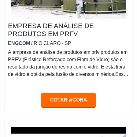
EMPRESA DE ANÁLISE DE
PRODUTOS EM PRFV
ENGCOM
/ RIO CLARO - SP
A empresa de análise de produtos em prfv produtos em
PRFV (Plástico Reforçado com Fibra de Vidro) são o
resultado da junção de resina com o vidro. E esta fibra
de vidro é obtida pela fusão de diversos minérios.Esse
material possui baixo custo e excelentes propriedades
mecânicas, ou seja, se os produtos em PRFV forem
utilizados em tubos, haverá uma considerável
COTAR AGORA
economia. Os produtos em PRFV possuem grande vida
útil e podem durar aproximadamente 50 anos, além de
possuírem leveza e maior rendimento