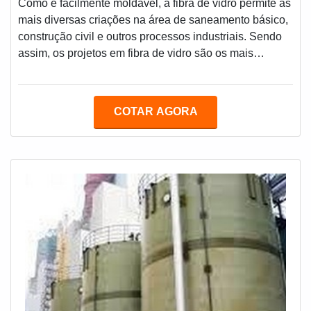
Como é facilmente moldável, a fibra de vidro permite as
mais diversas criações na área de saneamento básico,
construção civil e outros processos industriais. Sendo
assim, os projetos em fibra de vidro são os mais
procurados atualmente. As empresas no ramo de
projetos especiais em fibra de vidro são especializadas
em projetar: Equipamentos e tubulações; Elaboração
COTAR AGORA
de especificações; Inspeções em campo;
Diligenciamento de obras.Tudo isso proporciona ao
cliente que contrata esse tipo de serviço mui